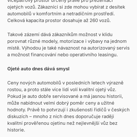
vícepatrový prostor určený právě pro prezentaci
ojetých vozů. Zákazníci si zde mohou vybírat z desítek
automobilů v komfortním a netradičním prostředí.
Celková kapacita prostor dosahuje až 260 vozů.
Takové zázemí dává zákazníkům možnost v klidu
porovnat různé modely, motorizace i výbavy na jednom
místě. Výhodou je také návaznost na autorizovaný servis
a možnost financování nebo operativního leasingu.
Ojeté auto dnes dává smysl
Ceny nových automobilů v posledních letech výrazně
rostou, a proto stále více lidí volí kvalitní ojetý vůz.
Pokud je auto dobře servisované a má jasnou historii,
může nabídnout velmi dobrý poměr ceny a užitné
hodnoty. Právě to potvrzují i zkušenosti řidičů v českých
diskuzích – mnoho z nich dnes doporučuje raději
kvalitní prověřenou ojetinu než nejlevnější vůz bez
historie.