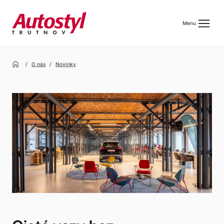
menu
Menu
home
O nás
Novinky