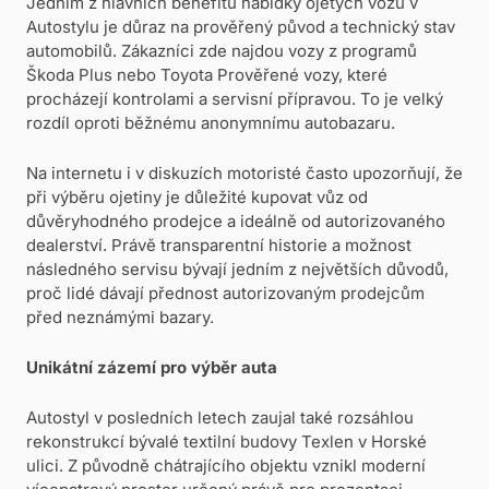
Jedním z hlavních benefitů nabídky ojetých vozů v
Autostylu je důraz na prověřený původ a technický stav
automobilů. Zákazníci zde najdou vozy z programů
Škoda Plus nebo Toyota Prověřené vozy, které
procházejí kontrolami a servisní přípravou. To je velký
rozdíl oproti běžnému anonymnímu autobazaru.
Na internetu i v diskuzích motoristé často upozorňují, že
při výběru ojetiny je důležité kupovat vůz od
důvěryhodného prodejce a ideálně od autorizovaného
dealerství. Právě transparentní historie a možnost
následného servisu bývají jedním z největších důvodů,
proč lidé dávají přednost autorizovaným prodejcům
před neznámými bazary.
Unikátní zázemí pro výběr auta
Autostyl v posledních letech zaujal také rozsáhlou
rekonstrukcí bývalé textilní budovy Texlen v Horské
ulici. Z původně chátrajícího objektu vznikl moderní