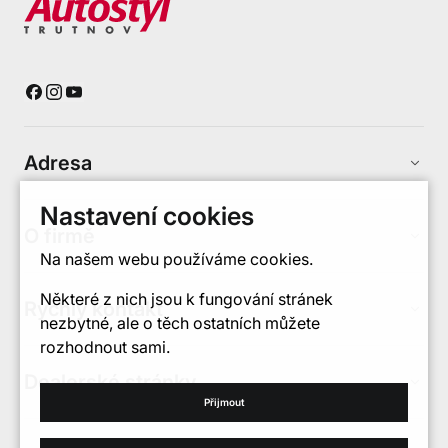
Adresa
keyboard_arrow_up
Nastavení cookies
O firmě
keyboard_arrow_up
Na našem webu používáme cookies.
Některé z nich jsou k fungování stránek
Rychlý kontakt
keyboard_arrow_up
nezbytné, ale o těch ostatních můžete
rozhodnout sami.
Dealerské stránky
keyboard_arrow_up
Přijmout