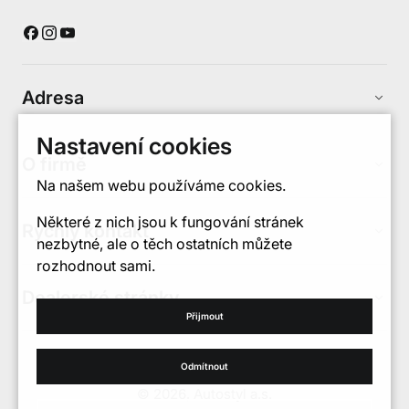
Adresa
keyboard_arrow_up
Nastavení cookies
O firmě
keyboard_arrow_up
Na našem webu používáme cookies.
Některé z nich jsou k fungování stránek
Rychlý kontakt
keyboard_arrow_up
nezbytné, ale o těch ostatních můžete
rozhodnout sami.
Dealerské stránky
keyboard_arrow_up
Přijmout
cookie
Odmítnout
© 2026, Autostyl a.s.