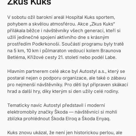
Zkus Kuks
V sobotu ožil barokní areál Hospital Kuks sportem,
pohybem a skvělou atmosférou. Akce „Zkus Kuks“
přilákala běžce i návštěvníky všech generací, kteří si
užili jedinečné spojení aktivního dne s krásným
prostředím Podkrkonoší. Součástí programu byly tratě
na 5 km, 10 km i půlmaraton vedoucí kolem Braunova
Betléma, Křížové cesty 21. století nebo podél Labe.
Hlavním partnerem celé akce byl Autostyl a.s., který se
postaral nejen o podporu organizace, ale také o zábavu
pro nejmenší návštěvníky. Pro děti byl připraven skákací
hrad a další hry, díky kterým si den užily celé rodiny.
Tematicky navíc Autostyl představil i moderní
elektromobily značky Škoda — návštěvníci si mohli
zblízka prohlédnout Škoda Elroq a Škoda Enyaq.
Kuks znovu ukázal, že není jen historickou perlou, ale