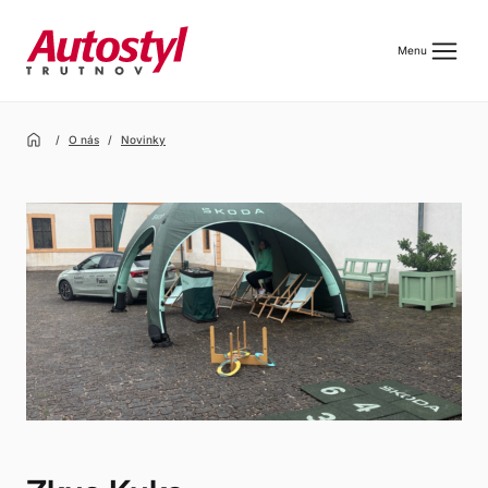
menu
Menu
home
O nás
Novinky