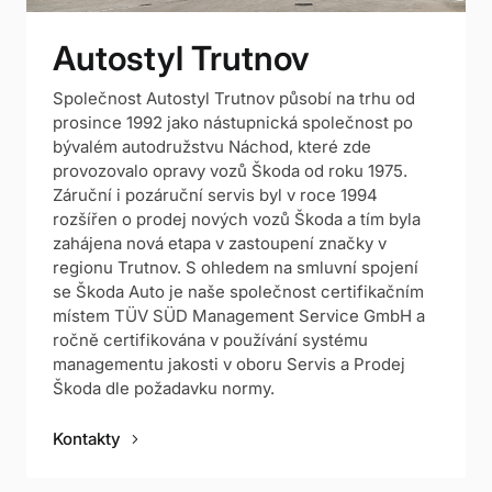
Autostyl Trutnov
Společnost Autostyl Trutnov působí na trhu od
prosince 1992 jako nástupnická společnost po
bývalém autodružstvu Náchod, které zde
provozovalo opravy vozů Škoda od roku 1975.
Záruční i pozáruční servis byl v roce 1994
rozšířen o prodej nových vozů Škoda a tím byla
zahájena nová etapa v zastoupení značky v
regionu Trutnov. S ohledem na smluvní spojení
se Škoda Auto je naše společnost certifikačním
místem TÜV SÜD Management Service GmbH a
ročně certifikována v používání systému
managementu jakosti v oboru Servis a Prodej
Škoda dle požadavku normy.
keyboard_arrow_right
Kontakty