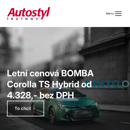
menu
Menu
Letní cenová BOMBA
Corolla TS Hybrid od
4.328,- bez DPH
keyboard_arrow_right
To chci!