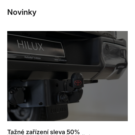
arrow_back
arrow_forward
Novinky
Tažné zařízení sleva 50%