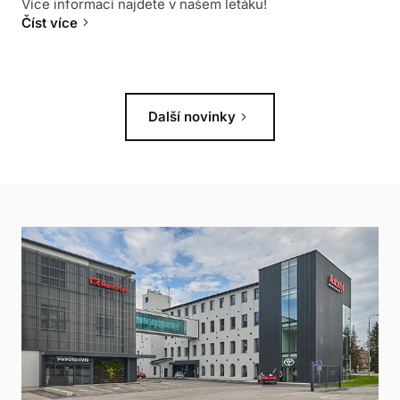
Více informací najdete v našem letáku!
keyboard_arrow_right
Číst více
keyboard_arrow_right
Další novinky