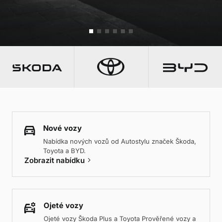
Nové vozy
Nabídka nových vozů od Autostylu značek Škoda,
Toyota a BYD.
keyboard_arrow_right
Zobrazit nabídku
Ojeté vozy
Ojeté vozy Škoda Plus a Toyota Prověřené vozy a