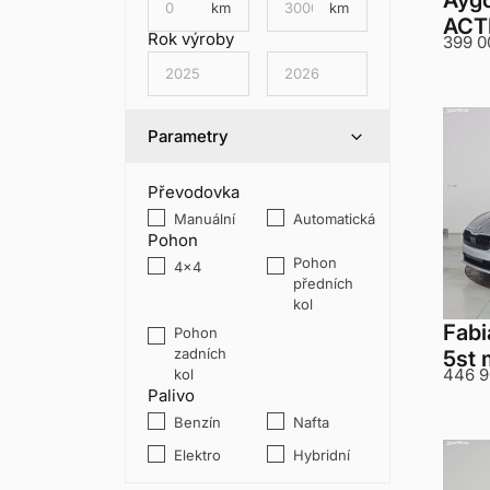
Aygo
km
km
ACT
Rok výroby
399 0
Parametry
Převodovka
Manuální
Automatická
Pohon
Pohon
4x4
předních
kol
Fabi
Pohon
zadních
5st 
446 9
kol
Palivo
Benzín
Nafta
Elektro
Hybridní