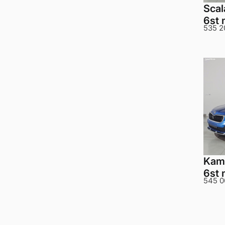
Scal
6st 
535 2
Kami
6st 
545 0