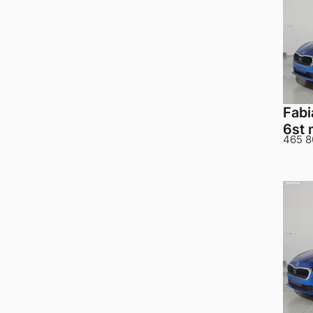
Fabi
6st 
465 8