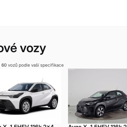
ové vozy
e
60
vozů podle vaší specifikace