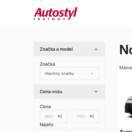
N
Značka a model
Značka
Mám
keyboard_arrow_down
Všechny značky
Cena vozu
Cena
Kč
Kč
Najeto