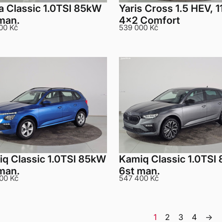
a Classic 1.0TSI 85kW
Yaris Cross 1.5 HEV, 1
man.
4x2 Comfort
00 Kč
539 000 Kč
q Classic 1.0TSI 85kW
Kamiq Classic 1.0TSI
man.
6st man.
00 Kč
547 400 Kč
1
2
3
4
→