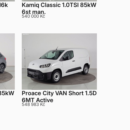
16k
Kamiq Classic 1.0TSI 85kW
6st man.
540 000 Kč
 85kW
Proace City VAN Short 1.5D
6MT Active
548 983 Kč