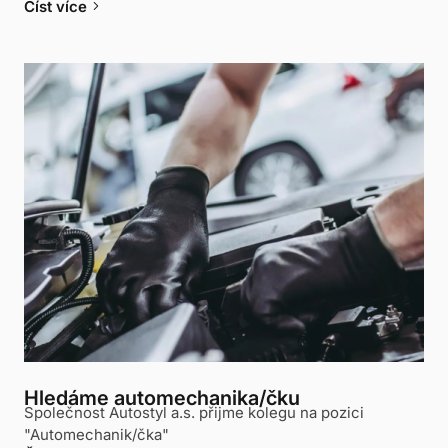
keyboard_arrow_right
Číst více
Hledáme automechanika/čku
Společnost Autostyl a.s. přijme kolegu na pozici
"Automechanik/čka"