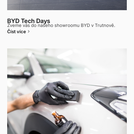
BYD Tech Days
Zveme vás do našeho showroomu BYD v Trutnově.
keyboard_arrow_right
Číst více