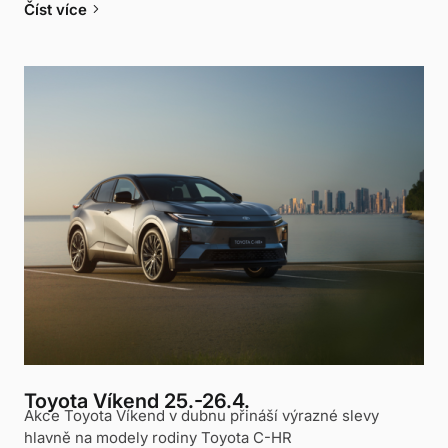
keyboard_arrow_right
Číst více
Toyota Víkend 25.-26.4.
Akce Toyota Víkend v dubnu přináší výrazné slevy
hlavně na modely rodiny Toyota C-HR