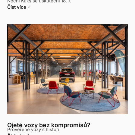
Noční Kuks se uskuteční 18. 7.
keyboard_arrow_right
Číst více
Ojeté vozy bez kompromisů?
Prověřené vozy s historií