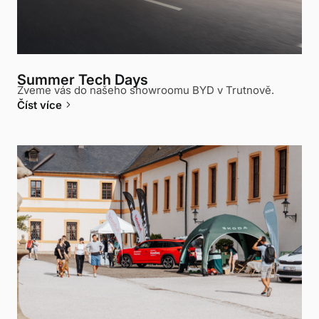
Summer Tech Days
Zveme vás do našeho showroomu BYD v Trutnově.
keyboard_arrow_right
Číst více