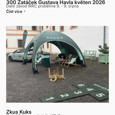
300 Zatáček Gustava Havla květen 2026
Další závod IRRC proběhne 8. - 9. srpna
keyboard_arrow_right
Číst více
Zkus Kuks