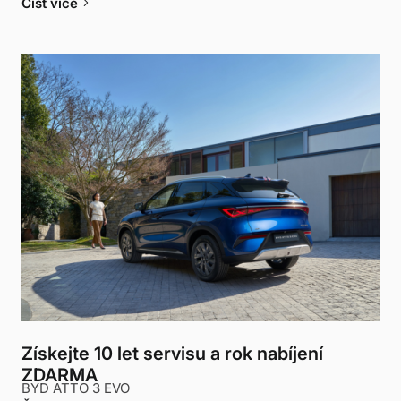
keyboard_arrow_right
Číst více
Získejte 10 let servisu a rok nabíjení
ZDARMA
BYD ATTO 3 EVO