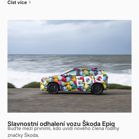
keyboard_arrow_right
Číst více
Slavnostní odhalení vozu Škoda Epiq
Buďte mezi prvními, kdo uvidí nového člena rodiny
značky Škoda.