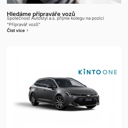
Hledáme přípraváře vozů
Společnost Autostyl a.s. přijme kolegu na pozici
"Přípravář vozů"
keyboard_arrow_right
Číst více