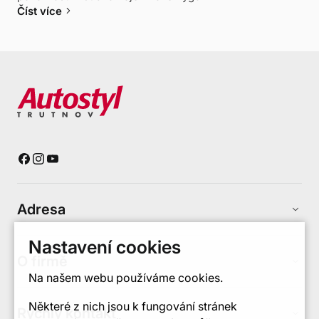
keyboard_arrow_right
Číst více
Adresa
keyboard_arrow_up
Nastavení cookies
O firmě
keyboard_arrow_up
Na našem webu používáme cookies.
Některé z nich jsou k fungování stránek
Rychlý kontakt
keyboard_arrow_up