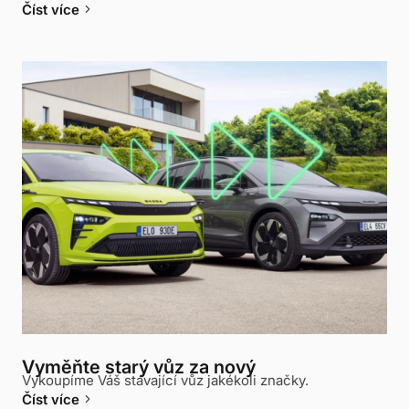
keyboard_arrow_right
Číst více
Vyměňte starý vůz za nový
Vykoupíme Váš stávající vůz jakékoli značky.
keyboard_arrow_right
Číst více