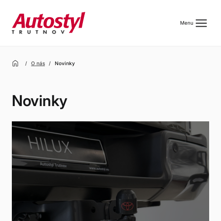
menu
Menu
home
O nás
Novinky
Novinky