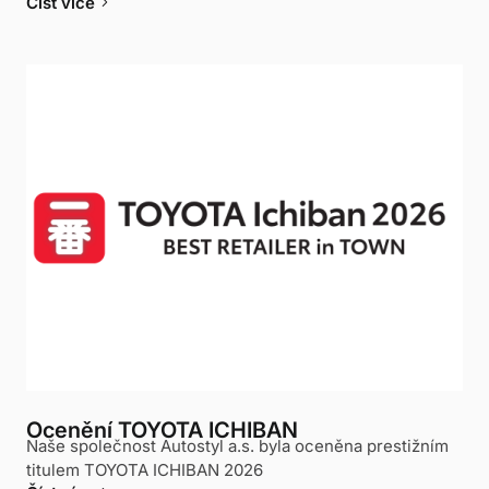
keyboard_arrow_right
Číst více
Ocenění TOYOTA ICHIBAN
Naše společnost Autostyl a.s. byla oceněna prestižním
titulem TOYOTA ICHIBAN 2026