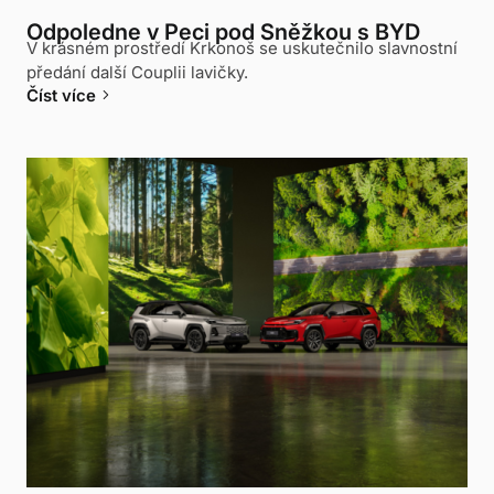
Odpoledne v Peci pod Sněžkou s BYD
V krásném prostředí Krkonoš se uskutečnilo slavnostní
předání další Couplii lavičky.
keyboard_arrow_right
Číst více